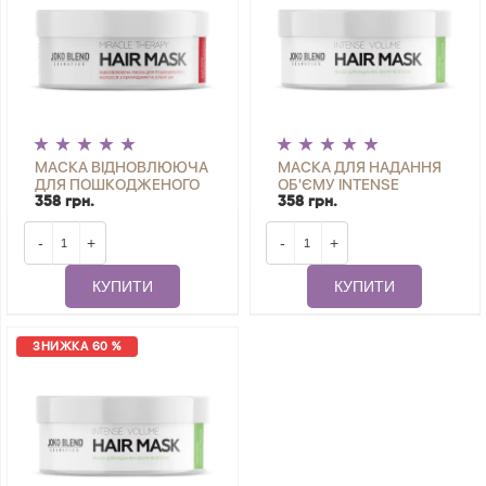
МАСКА ВІДНОВЛЮЮЧА
МАСКА ДЛЯ НАДАННЯ
ДЛЯ ПОШКОДЖЕНОГО
ОБ'ЄМУ INTENSE
ВОЛОССЯ MIRACLE
VOLUME JOKO BLEND
358 грн.
358 грн.
THERAPY JOKO BLEND
200 МЛ
200 МЛ
-
+
-
+
КУПИТИ
КУПИТИ
ЗНИЖКА 60 %