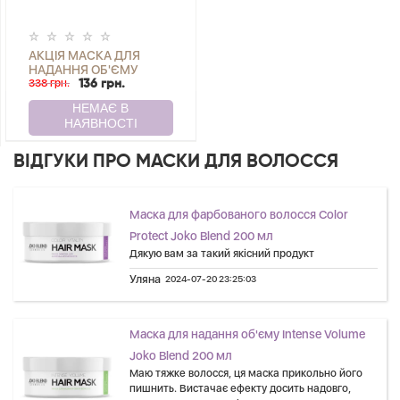
АКЦІЯ МАСКА ДЛЯ
НАДАННЯ ОБ'ЄМУ
INTENSE VOLUME JOKO
338 грн.
136 грн.
BLEND 200 МЛ
ВІДГУКИ ПРО МАСКИ ДЛЯ ВОЛОССЯ
Маска для фарбованого волосся Color
Protect Joko Blend 200 мл
Дякую вам за такий якісний продукт
Уляна
2024-07-20 23:25:03
Маска для надання об'єму Intense Volume
Joko Blend 200 мл
Маю тяжке волосся, ця маска прикольно його
пишнить. Вистачає ефекту досить надовго,