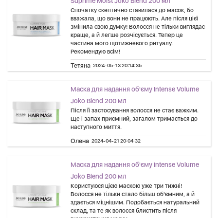
Suprime Moist Joko Blend 200 мл
Спочатку скептично ставилася до масок, бо
вважала, що вони не працюють. Але після цієї
змінила свою думку! Волосся не тільки виглядає
краще, а й легше розчісується. Тепер це
частина мого щотижневого ритуалу.
Рекомендую всім!
Тетяна
2024-05-13 20:14:35
Маска для надання об'єму Intense Volume
Joko Blend 200 мл
Після її застосування волосся не стає важким.
Ще і запах приємний, загалом тримається до
наступного миття.
Олена
2024-04-21 20:04:32
Маска для надання об'єму Intense Volume
Joko Blend 200 мл
Користуюся цією маскою уже три тижні!
Волосся не тільки стало більш об'ємним, а й
здається міцнішим. Подобається натуральний
склад, та те як волосся блистить після