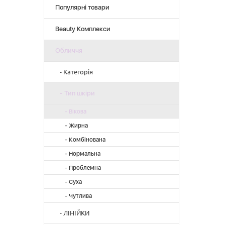
Популярні товари
Beauty Комплекси
Обличчя
- Категорія
- Автозасмага
- Тип шкіри
- Аксесуари для обличчя
- Вікова
- Захист від сонця
- Жирна
- Догляд за шкірою навколо очей
- Комбінована
- Комплекси для обличчя
- Нормальна
- Креми
- Проблемна
- Маски
- Суха
- Олії для обличчя
- Чутлива
- Очищуючі засоби
- ЛІНІЙКИ
- Сироватки