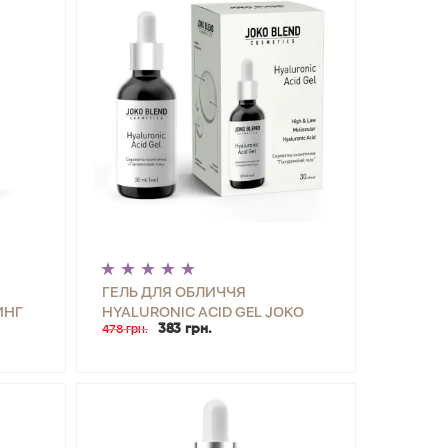
ГЕЛЬ ДЛЯ ОБЛИЧЧЯ
ИНГ
HYALURONIC ACID GEL JOKO
478 грн.
383 грн.
FT
BLEND 30 МЛ
ИТИ