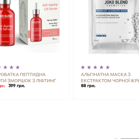
РОВАТКА ПЕПТИДНА
АЛЬГІНАТНА МАСКА З
ТИ ЗМОРШОК З ЛІФТИНГ
ЕКСТРАКТОМ ЧОРНОЇ ІКР
рн.
399 грн.
88 грн.
КТОМ ANTI-AGEING LIFT
JOKO BLEND 20 Г
UM JOKO BLEND 30 МЛ