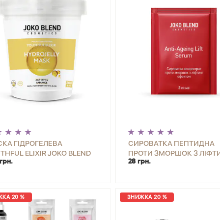
КА ГІДРОГЕЛЕВА
СИРОВАТКА ПЕПТИДНА
THFUL ELIXIR JOKO BLEND
ПРОТИ ЗМОРШОК З ЛІФТ
грн.
28 грн.
 Г
ЕФЕКТОМ ANTI-AGEING LI
+
КУПИТИ
-
+
КУП
SERUM JOKO BLEND 2 МЛ
КА 20 %
ЗНИЖКА 20 %