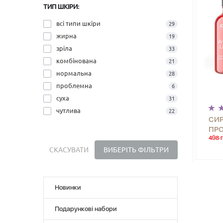
ТИП ШКІРИ:
всі типи шкіри
29
жирна
19
зріла
33
комбінована
21
нормальна
28
проблемна
6
суха
31
чутлива
22
СИ
ПРО
498 г
ЕФЕ
SER
СКАСУВАТИ
ВИБЕРІТЬ ФІЛЬТРИ
Новинки
Подарункові набори