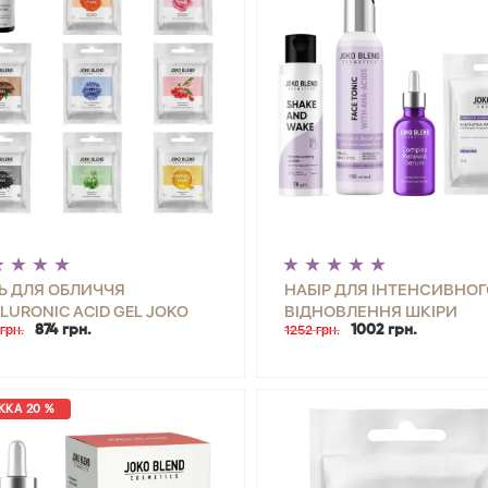
Ь ДЛЯ ОБЛИЧЧЯ
НАБІР ДЛЯ ІНТЕНСИВНОГ
LURONIC ACID GEL JOKO
ВІДНОВЛЕННЯ ШКІРИ
грн.
874 грн.
1252 грн.
1002 грн.
ND 30 МЛ + НАБІР
ОБЛИЧЧЯ JOKO BLEND
РОГЕЛЕВИХ МАСОК 20 Г
КА 20 %