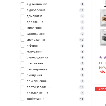
від темних кіл
1
відновлення
17
демакияж
5
для сяяння
6
живлення
8
заспокоєння
5
зволоження
45
ліфтинг
6
матування
3
омолодження
1
ГЕЛ
освітлення
8
HYA
охолодження
1
1092 
BLE
очищення
9
ГІД
пом’якшення
7
проти запалень
10
ЗНИЖ
розгладження
2
тонізування
11