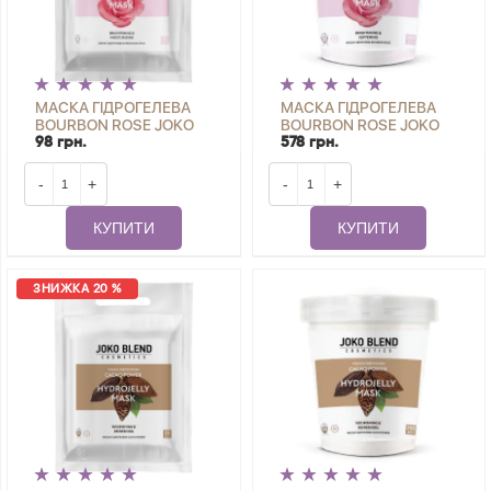
МАСКА ГІДРОГЕЛЕВА
МАСКА ГІДРОГЕЛЕВА
BOURBON ROSE JOKO
BOURBON ROSE JOKO
BLEND 20 Г
BLEND 200 Г
98 грн.
578 грн.
-
+
-
+
КУПИТИ
КУПИТИ
ЗНИЖКА 20 %