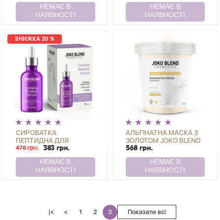
SKIN JOKO BLEND 30
МЛ
ЗНИЖКА 20 %
СИРОВАТКА
АЛЬГІНАТНА МАСКА З
ПЕПТИДНА ДЛЯ
ЗОЛОТОМ JOKO BLEND
ВІДНОВЛЕННЯ ШКІРИ
478 грн.
200 Г
383 грн.
568 грн.
COMPLEX RENEWAL
SERUM JOKO BLEND 30
МЛ
|<
<
1
2
3
Показати всі