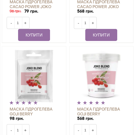
МАСКА ГІДРОГЕЛЕВА
МАСКА ГІДРОГЕЛЕВА
CACAO POWER JOKO
CACAO POWER JOKO
BLEND 20 Г
98 грн.
BLEND 200 Г
79 грн.
568 грн.
-
+
-
+
КУПИТИ
КУПИТИ
МАСКА ГІДРОГЕЛЕВА
МАСКА ГІДРОГЕЛЕВА
GOJI BERRY
GOJI BERRY
ANTIOXIDANT JOKO
ANTIOXIDANT JOKO
98 грн.
568 грн.
BLEND 20 Г
BLEND 200 Г
-
+
-
+