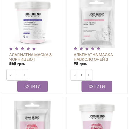
АЛЬГІНАТНА МАСКА З
АЛЬГІНАТНА МАСКА
ЧОРНИЦЕЮ І
НАВКОЛО ОЧЕЙ З
АЦЕРОЛОЮ JOKO
ПЕПТИДАМИ JOKO
568 грн.
98 грн.
BLEND 200 Г
BLEND 20 Г
-
+
-
+
КУПИТИ
КУПИТИ