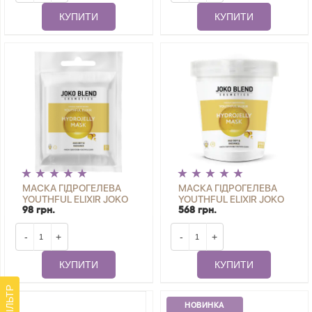
КУПИТИ
КУПИТИ
МАСКА ГІДРОГЕЛЕВА
МАСКА ГІДРОГЕЛЕВА
YOUTHFUL ELIXIR JOKO
YOUTHFUL ELIXIR JOKO
BLEND 20 Г
BLEND 200 Г
98 грн.
568 грн.
-
+
-
+
КУПИТИ
КУПИТИ
ФІЛЬТР
НОВИНКА