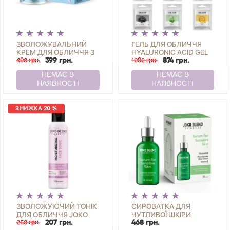
ЗВОЛОЖУВАЛЬНИЙ
ГЕЛЬ ДЛЯ ОБЛИЧЧЯ
КРЕМ ДЛЯ ОБЛИЧЧЯ З
HYALURONIC ACID GEL
ГІАЛУРОНОВОЮ
498 грн.
JOKO BLEND 30 МЛ +
1092 грн.
399 грн.
874 грн.
КИСЛОТОЮ AQUA
НАБІР ГІДРОГЕЛЕВИХ
GLOW JOKO BLEND 50
МАСОК 20 Г
МЛ
ЗНИЖКА 20 %
ЗВОЛОЖУЮЧИЙ ТОНІК
СИРОВАТКА ДЛЯ
ДЛЯ ОБЛИЧЧЯ JOKO
ЧУТЛИВОЇ ШКІРИ
BLEND 150 МЛ
258 грн.
SERUM FOR SENSITIVE
207 грн.
468 грн.