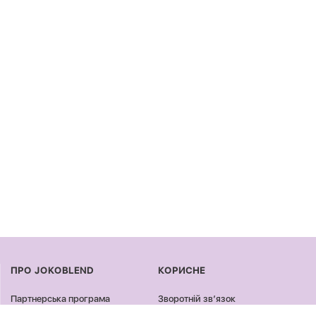
ПРО JOKOBLEND
КОРИСНЕ
Партнерська програма
Зворотній звʼязок