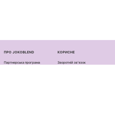
ПРО JOKOBLEND
КОРИСНЕ
Партнерська програма
Зворотній звʼязок
Сертифікація продукції
Оплата та доставка
Співпраця
Повернення та обмін
Блог
Оферта та політика
конфіденційності
Контакти
Відгуки