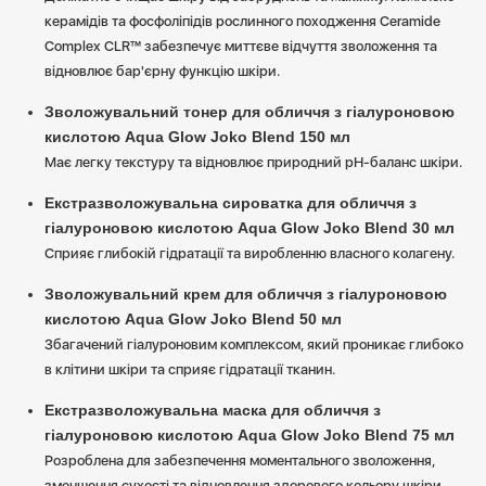
керамідів та фосфоліпідів рослинного походження Ceramide
Complex CLR™ забезпечує миттєве відчуття зволоження та
відновлює бар'єрну функцію шкіри.
Зволожувальний тонер для обличчя з гіалуроновою
кислотою Aqua Glow Joko Blend 150 мл
Має легку текстуру та відновлює природний рН-баланс шкіри.
Екстразволожувальна сироватка для обличчя з
гіалуроновою кислотою Aqua Glow Joko Blend 30 мл
Сприяє глибокій гідратації та виробленню власного колагену.
Зволожувальний крем для обличчя з гіалуроновою
кислотою Aqua Glow Joko Blend 50 мл
Збагачений гіалуроновим комплексом, який проникає глибоко
в клітини шкіри та сприяє гідратації тканин.
Екстразволожувальна маска для обличчя з
гіалуроновою кислотою Aqua Glow Joko Blend 75 мл
Розроблена для забезпечення моментального зволоження,
зменшення сухості та відновлення здорового кольору шкіри