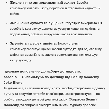
Живлення та антиоксидантний захист
: Засоби
комплексу живлять шкіру, борються зі старінням і надають їй
сяйва.
Зменшення сухості та лущення
: Регулярне використання
засобів із комплексу допомагає усунути лущення, сухість та
подразнення, роблячи шкіру м'якшою та еластичнішою.
Зручність та ефективність
: Використання
комплексу гарантує, що всі засоби підходять для одного типу
шкіри та гармонійно працюють разом, що значно полегшує
вибір догляду.
Ідеальне доповнення до набору доглядових
засобів
Онлайн-курс по догляду від Beauty Academy
—
Joko Blend
.
Ти дізнаєшся, як правильно підбирати засоби, створювати щоденну
рутину та розуміти потреби своєї шкіри. Це не просто курс — це
Beauty
особиста подорож до твоєї ідеальної шкіри. Обираючи
Academ
y
, ти обираєш експертність, якість і турботу про себе.