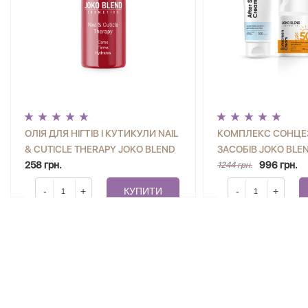
ОЛІЯ ДЛЯ НІГТІВ І КУТИКУЛИ NAIL
КОМПЛЕКС СОНЦЕ
& CUTICLE THERAPY JOKO BLEND
ЗАСОБІВ JOKO BLEN
10 МЛ
258 грн.
996 грн.
1244 грн.
-
+
КУПИТИ
-
+