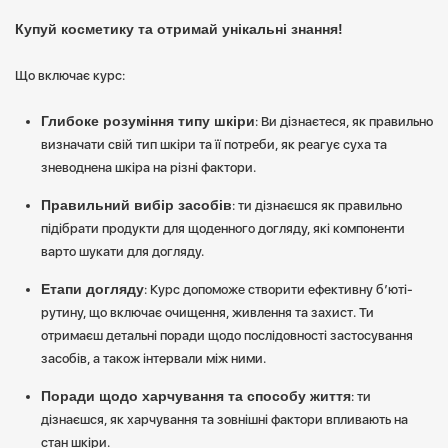
Купуй косметику та отримай унікальні знання!
Що включає курс:
Глибоке розуміння типу шкіри
: Ви дізнаєтеся, як правильно
визначати свій тип шкіри та її потреби, як реагує суха та
зневоднена шкіра на різні фактори.
Правильний вибір засобів
: ти дізнаєшся як правильно
підібрати продукти для щоденного догляду, які компоненти
варто шукати для догляду.
Етапи догляду
: Курс допоможе створити ефективну б’юті-
рутину, що включає очищення, живлення та захист. Ти
отримаєш детальні поради щодо послідовності застосування
засобів, а також інтервали між ними.
Поради щодо харчування та способу життя
: ти
дізнаєшся, як харчування та зовнішні фактори впливають на
стан шкіри.