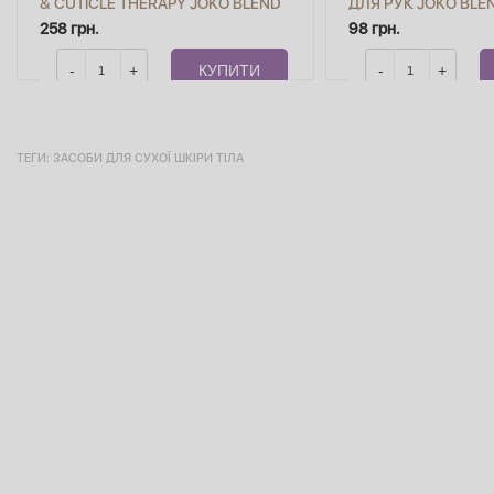
& CUTICLE THERAPY JOKO BLEND
ДЛЯ РУК JOKO BLE
10 МЛ
258 грн.
98 грн.
-
+
КУПИТИ
-
+
ТЕГИ:
ЗАСОБИ ДЛЯ СУХОЇ ШКІРИ ТІЛА