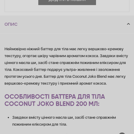
ОПИС
Неймовірно ніжний баттер для тіла має легку вершково-кремову
текстуру, огортає шкіру чарівним ароматом кокоса. Завдяки вмісту
цінного масла ши, засіб стане справжнім поживним еліксиром для
тіла. Кокосовий баттер подарує ультра-живлення і зволоження
протягом усього дня. Баттер для тіла Coconut Joko Blend має легку
вершково-кремову текстуру і приємний аромат кокоса.
ОСОБЛИВОСТІ БАТТЕРА ДЛЯ ТІЛА
COCONUT JOKO BLEND 200 МЛ:
Завдяки вмісту цінного масла ши, засіб стане справжнім
поживним еліксиром для тіла.