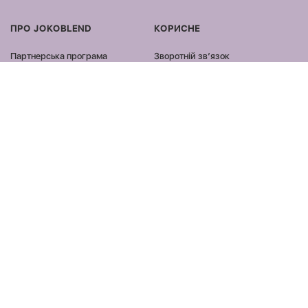
ПРО JOKOBLEND
КОРИСНЕ
Партнерська програма
Зворотній звʼязок
Сертифікація продукції
Оплата та доставка
Співпраця
Повернення та обмін
Блог
Оферта та політика
конфіденційності
Контакти
Відгуки
ПРОДУКЦІЯ
ЗАЛИШАЙСЯ ОНЛАЙН
Обличчя
Facebook
Тіло
Instagram
Волосся
Youtube
Аксесуари
Tik Tok