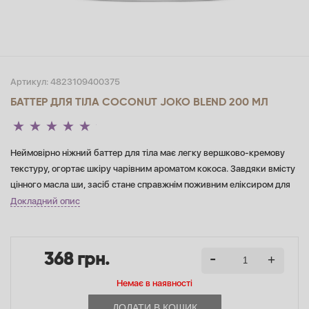
Артикул:
4823109400375
БАТТЕР ДЛЯ ТІЛА COCONUT JOKO BLEND 200 МЛ
Неймовірно ніжний баттер для тіла має легку вершково-кремову
текстуру, огортає шкіру чарівним ароматом кокоса. Завдяки вмісту
цінного масла ши, засіб стане справжнім поживним еліксиром для
тіла. Кокосовий баттер подарує ультра-живлення і зволоження
Докладний опис
протягом усього дня. Баттер для тіла Coconut Joko Blend має легку
вершково-кремову текстуру і приємний аромат кокоса.
368 грн.
Немає в наявностi
ДОДАТИ В КОШИК