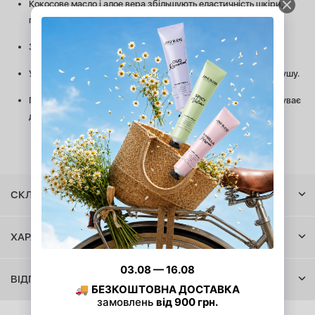
Кокосове масло і алое вера збільшують еластичність шкіри,
пом'якшують і глибоко зволожують шкіру.
Засіб швидко вбирається, не залишає липких слідів.
Усуває лущення, почервоніння, відчуття стягнутості після душу.
Після використання ніжного кокосового баттеру шкіра набуває
дивовижну бархатистість і ніжність.
СКЛАД
ХАРАКТЕРИСТИКИ
ВІДГУКИ (5)