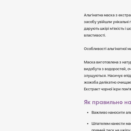
Альгінатна маска з екстр
засобу увійшли унікальні
дарують шкірі м'якість і ш
властивості.
Особливості альгінатної м
Маска виготовлена ​​з нат
видобута з водоростей, оч
злущуються. Насичує епіде
жожоба делікатно очищают
Екстракт чорної ікри пом'
Як правильно н
Важливо наносити аль
Шпателем нанести мас
прямий тиск на шкіру.