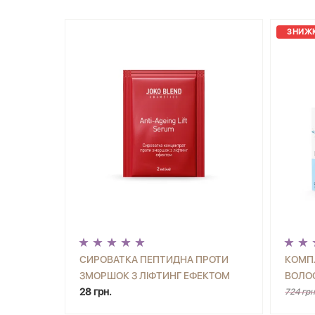
ЗНИЖК
СИРОВАТКА ПЕПТИДНА ПРОТИ
КОМП
ЗМОРШОК З ЛІФТИНГ ЕФЕКТОМ
ВОЛОС
-
+
КУПИТИ
-
ANTI-AGEING LIFT SERUM JOKO
28 грн.
ГІАЛ
724 грн
BLEND 2 МЛ