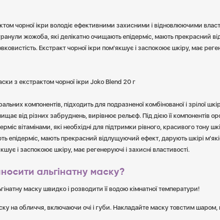
актом чорної ікри володіє ефективними захисними і відновлюючими влас
 гранули жожоба, які делікатно очищають епідерміс, мають прекрасний в
овковистість. Екстракт чорної ікри пом'якшує і заспокоює шкіру, має реге
аски з екстрактом чорної ікри Joko Blend 20 г
уральних компонентів, підходить для подразненої комбінованої і зрілої шкі
ищає від різних забруднень, вирівнює рельєф. Під дією її компонентів оро
рміс вітамінами, які необхідні для підтримки рівного, красивого тону шкі
ь епідерміс, мають прекрасний відлущуючий ефект, дарують шкірі м'якіс
якшує і заспокоює шкіру, має регенеруючі і захисні властивості.
аносити альгінатну маску?
гінатну маску швидко і розводити її водою кімнатної температури!
ку на обличчя, включаючи очі і губи. Накладайте маску товстим шаром,