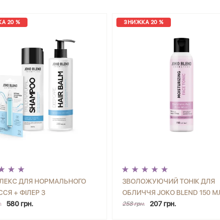
А 20 %
ЗНИЖКА 20 %
ЛЕКС ДЛЯ НОРМАЛЬНОГО
ЗВОЛОЖУЮЧИЙ ТОНІК ДЛЯ
СЯ + ФІЛЕР З
ОБЛИЧЧЯ JOKO BLEND 150 М
+
КУПИТИ
-
+
КУП
УРОНОВОЮ КИСЛОТОЮ
580 грн.
207 грн.
.
258 грн.