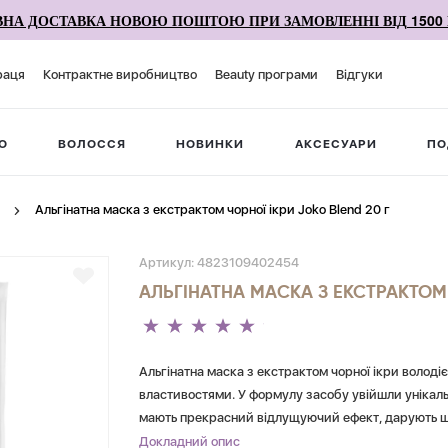
НА ДОСТАВКА НОВОЮ ПОШТОЮ ПРИ ЗАМОВЛЕННІ ВІД 1500 
раця
Контрактне виробництво
Beauty програми
Відгуки
О
ВОЛОССЯ
НОВИНКИ
АКСЕСУАРИ
ПО
Альгінатна маска з екстрактом чорної ікри Joko Blend 20 г
Артикул:
4823109402454
АЛЬГІНАТНА МАСКА З ЕКСТРАКТОМ 
Альгінатна маска з екстрактом чорної ікри воло
властивостями. У формулу засобу увійшли унікаль
мають прекрасний відлущуючий ефект, дарують шкір
пом'якшує і заспокоює шкіру, має регенеруючі і за
Докладний опис