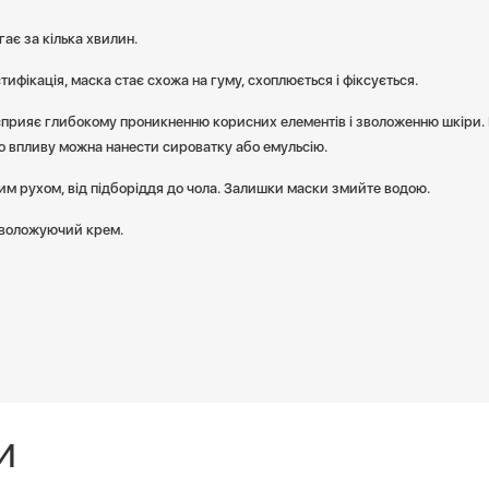
ає за кілька хвилин.
тифікація, маска стає схожа на гуму, схоплюється і фіксується.
сприяє глибокому проникненню корисних елементів і зволоженню шкіри.
о впливу можна нанести сироватку або емульсію.
им рухом, від підборіддя до чола. Залишки маски змийте водою.
зволожуючий крем.
И