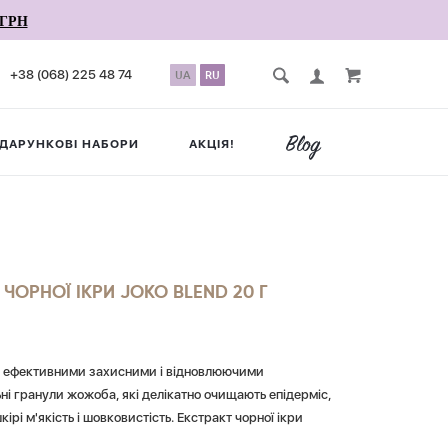
ГРН
+38 (068) 225 48 74
UA
RU
ДАРУНКОВІ НАБОРИ
АКЦІЯ!
ЧОРНОЇ ІКРИ JOKO BLEND 20 Г
діє ефективними захисними і відновлюючими
ні гранули жожоба, які делікатно очищають епідерміс,
і м'якість і шовковистість. Екстракт чорної ікри
хисні властивості.