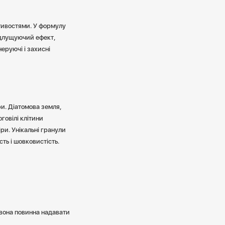
тивостями. У формулу
ідлущуючий ефект,
неруючі і захисні
ри. Діатомова земля,
говілі клітини
ри. Унікальні гранули
ть і шовковистість.
 вона повинна надавати