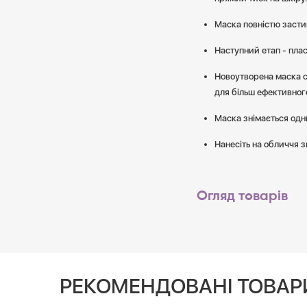
Маска повністю застиг
Наступний етап - плас
Новоутворена маска 
для більш ефективног
Маска знімається одн
Нанесіть на обличчя 
Огляд товарів
РЕКОМЕНДОВАНІ ТОВАР