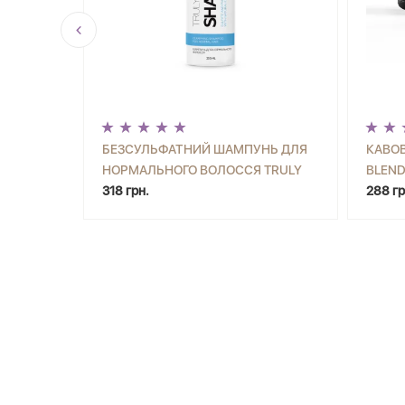
ДУШУ
БЕЗСУЛЬФАТНИЙ ШАМПУНЬ ДЛЯ
КАВОВ
 JOKO
НОРМАЛЬНОГО ВОЛОССЯ TRULY
BLEND
УПИТИ
-
+
КУПИТИ
-
NATURAL JOKO BLEND 250 МЛ
318 грн.
288 гр