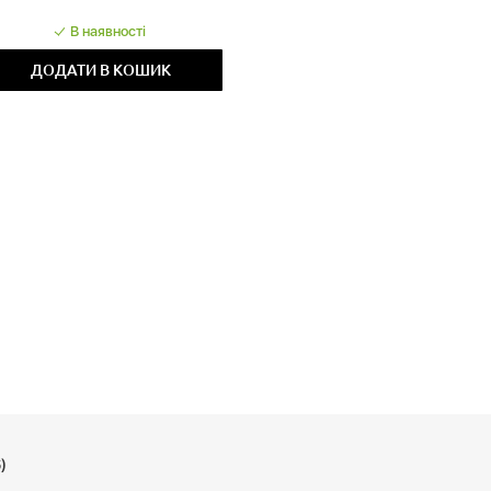
ал турботи про себе. Цей набір стане незамінним у
В наявності
овий вигляд, ніжність і тонкий аромат.
ДОДАТИ В КОШИК
)