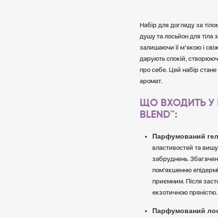
Набір для догляду за тіло
душу та лосьйон для тіла 
залишаючи її м’якою і сві
дарують спокій, створююч
про себе. Цей набір стане
аромат.
ЩО ВХОДИТЬ У 
BLEND™:
Парфумований гел
властивостей та вишу
забруднень. Збагачен
пом'якшенню епідермі
приємним. Після заст
екзотичною пряністю.
Парфумований лось