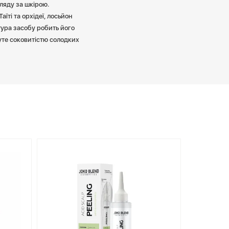
ляду за шкірою.
їті та орхідеї, лосьйон
тура засобу робить його
уте соковитістю солодких