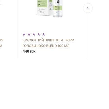
ЛЯ
КИСЛОТНИЙ ПІЛІНГ ДЛЯ ШКІРИ
КРЕМ ДЛ
ОМ
ГОЛОВИ JOKO BLEND 100 МЛ
OUD ROS
ИТИ
-
+
КУПИТИ
-
448 грн.
МЛ
278 грн.