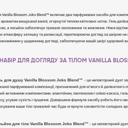
м Vanilla Blossom Joko Blend™ включає два парфумовані засоби для компл
з ароматом вишуканої ванілі, огорнутої теплом квіткових ноток. Гель делік
жою, а лосьйон забезпечує тривале зволоження та живлення. Ніжні відтінк
и атмосферу затишку та релаксації, перетворюючи догляд за шкірою на
 незамінним у щоденному догляді, забезпечуючи вашій шкірі здоровий виг
НАБІР ДЛЯ ДОГЛЯДУ ЗА ТІЛОМ VANILLA BLO
ь для душу Vanilla Blossom Joko Blend™
- це неповторний дует з
каної парфумованої композиції, призначений для м’якого й делікатного 
ий активними компонентами: алантоїном, пантенолом і олією кокоса, гель
су, усуває сухість і лущення. Довершена формула засобу робить його нан
осування ваше тіло тривалий час буде огорнуте соковитістю солодких аро
йон для тіла Vanilla Blossom Joko Blend™
- це неповторний дуе