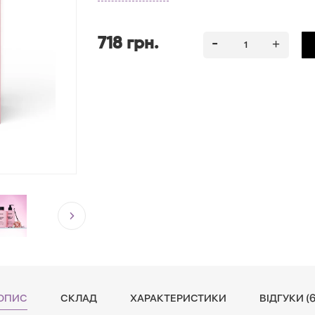
перетворюючи догляд за шкірою на приємний риту
щоденному догляді, забезпечуючи вашій шкірі здор
718 грн.
ОПИС
СКЛАД
ХАРАКТЕРИСТИКИ
ВІДГУКИ (6