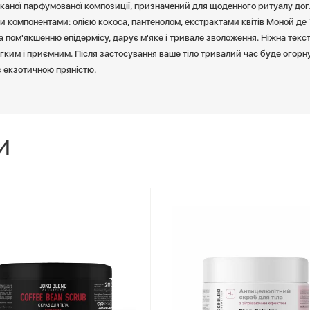
каної парфумованої композиції, призначений для щоденного ритуалу дог
компонентами: олією кокоса, пантенолом, екстрактами квітів Моной де Та
а пом'якшенню епідермісу, дарує м'яке і тривале зволоження. Ніжна текс
егким і приємним. Після застосування ваше тіло тривалий час буде огорн
з екзотичною пряністю.
И