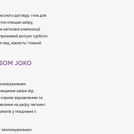
ексного догляду: гель для
атно очищає шкіру,
и квіткової композиції
 приємний ритуал турботи
ляд, ніжність і тонкий
SSOM JOKO
воложувальних
очищення шкіри від
 сприяє відновленню та
есення на шкіру легким і
матів у поєднанні з
т зволожувальних