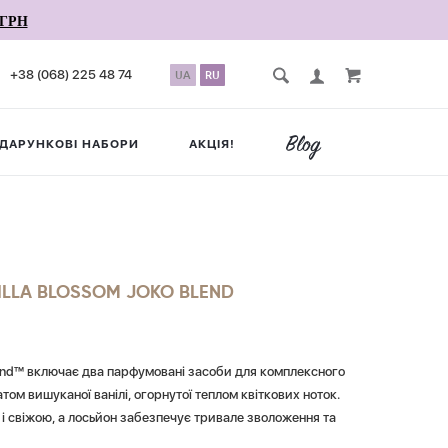
ГРН
+38 (068) 225 48 74
UA
RU
ДАРУНКОВІ НАБОРИ
АКЦІЯ!
ILLA BLOSSOM JOKO BLEND
Blend™ включає два парфумовані засоби для комплексного
атом вишуканої ванілі, огорнутої теплом квіткових ноток.
 і свіжою, а лосьйон забезпечує тривале зволоження та
рують спокій, створюючи атмосферу затишку та релаксації,