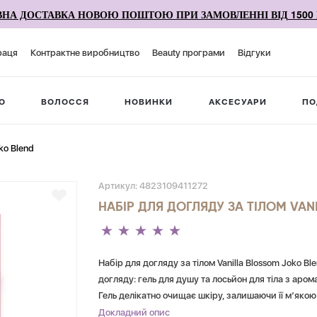
НА ДОСТАВКА НОВОЮ ПОШТОЮ ПРИ ЗАМОВЛЕННІ ВІД 1500 
раця
Контрактне виробництво
Beauty програми
Відгуки
О
ВОЛОССЯ
НОВИНКИ
АКСЕСУАРИ
ПО
ko Blend
Артикул:
4823109411272
НАБІР ДЛЯ ДОГЛЯДУ ЗА ТІЛОМ VAN
Набір для догляду за тілом Vanilla Blossom Joko 
догляду: гель для душу та лосьйон для тіла з аром
Гель делікатно очищає шкіру, залишаючи її м’якою
живлення. Ніжні відтінки квіткової композиції да
Докладний опис