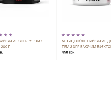
ИЙ СКРАБ CHERRY JOKO
АНТИЦЕЛЮЛІТНИЙ СКРАБ Д
 200 Г
ТІЛА З ЗІГРІВАЮЧИМ ЕФЕКТ
+
КУПИТИ
-
+
КУП
н.
JOKO BLEND 300 Г
458 грн.